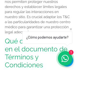
nos permiten proteger nuestros
derechos y establecer límites legales
para regular las interacciones en
nuestro sitio. Es crucial adaptar los T&C
a las particularidades de nuestro centro
médico para garantizar una protección
legal adecuada.
¿Cómo podemos ayudarte?
Qué debe incluirse
en el documento de
1
Términos y
Condiciones
Los términos y condiciones de nuestro
centro médico deben contemplar
aspectos fundamentales para nuestros
visitantes, como la autorización para
acceder a nuestros servicios médicos,
los términos de pago, las garantías
ofrecidas, entre otros. Para obtener una