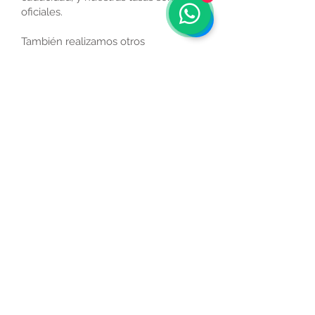
oficiales.
También realizamos otros
psicotécnicos para licencia de armas,
vigilante de seguridad, Certificado
médico PER y otros títulos náuticos,
permiso de animales potencialmente
peligrosos (PPP), Certificado médico
para operador de grúas.
Términos y
Política de
Condiciones
Privacidad
© 2035 Creado por Clínica
Médica con
Wix.com
Avenida Portus
Ilicitanus, Nº 2, Local 1
(Santa Pola)
Tel:
+34 965414997