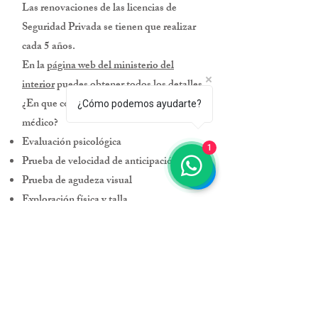
Las renovaciones de las licencias de
Seguridad Privada se tienen que realizar
cada 5 años.
En la
página web del ministerio del
interior
puedes obtener todos los detalles.
¿En que consiste el reconocimiento
¿Cómo podemos ayudarte?
médico?
Evaluación psicológica
1
Prueba de velocidad de anticipación
Prueba de agudeza visual
Exploración física y talla
¿Qué obtengo?
Certificado de aptitudes psicofísicas
necesarias para realizar las pruebas físicas
de acceso a seguridad privada
¿Qué necesito?
DNI en vigor